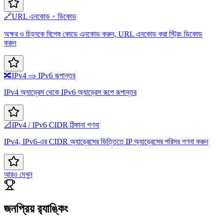
🔗
URL এনকোড・ডিকোড
অক্ষর ও চিহ্নকে বিশেষ কোডে এনকোড করুন, URL এনকোড করা স্ট্রিং ডিকোড
করুন
🔀
IPv4 ⇒ IPv6 রূপান্তর
IPv4 অ্যাড্রেস থেকে IPv6 অ্যাড্রেস রূপে রূপান্তর
📐
IPv4 / IPv6 CIDR ঠিকানা গণনা
IPv4, IPv6-এর CIDR অ্যাড্রেসের ভিত্তিতে IP অ্যাড্রেসের পরিসর গণনা করুন
আরও দেখুন
জনপ্রিয় র‍্যাঙ্কিং