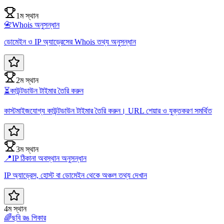
1ম স্থান
📇
Whois অনুসন্ধান
ডোমেইন ও IP অ্যাড্রেসের Whois তথ্য অনুসন্ধান
2ম স্থান
⏳
কাউন্টডাউন টাইমার তৈরি করুন
কাস্টমাইজযোগ্য কাউন্টডাউন টাইমার তৈরি করুন। URL শেয়ার ও যুক্তকরণ সমর্থিত
3ম স্থান
📍
IP ঠিকানা অবস্থান অনুসন্ধান
IP অ্যাড্রেস, হোস্ট বা ডোমেইন থেকে অঞ্চল তথ্য দেখান
4ম স্থান
🌈
ছবি রঙ পিকার