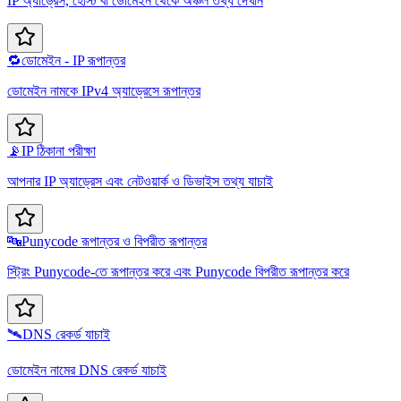
IP অ্যাড্রেস, হোস্ট বা ডোমেইন থেকে অঞ্চল তথ্য দেখান
🔁
ডোমেইন - IP রূপান্তর
ডোমেইন নামকে IPv4 অ্যাড্রেসে রূপান্তর
📡
IP ঠিকানা পরীক্ষা
আপনার IP অ্যাড্রেস এবং নেটওয়ার্ক ও ডিভাইস তথ্য যাচাই
🔤
Punycode রূপান্তর ও বিপরীত রূপান্তর
স্ট্রিং Punycode-তে রূপান্তর করে এবং Punycode বিপরীত রূপান্তর করে
🛰️
DNS রেকর্ড যাচাই
ডোমেইন নামের DNS রেকর্ড যাচাই