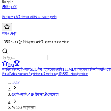
8ম স্থান
🌍
বিশ্ব ঘড়ি
বিশ্বের প্রতিটি শহরের তারিখ ও সময় প্রদর্শন
আরও দেখুন
135টি ওয়েব টুল বিনামূল্যে এখনই ব্যবহার করতে পারেন!
প্রিয়
জনপ্রিয়
টেক্সট
নেটওয়ার্ক
SEO
নিরাপত্তা
প্রোগ্রামিং
HTML
রূপান্তর
সময়
ডিজাইন
ছবি
এলো
ঠিকানা
তৈরি
এসএনএস
নিষ্কাশন
যাচাইকরণ
ফরম্যাটিং
SSL
গেম
আনন্দদায়ক
TOP
🌐
নেটওয়ার্ক
/
📍
IP ঠিকানা
/
🌍
ডোমেইন
Whois অনুসন্ধান