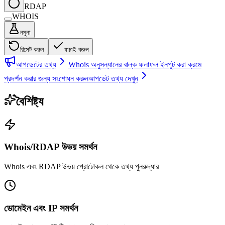
RDAP
WHOIS
নমুনা
রিসেট করুন
যাচাই করুন
আপডেটের তথ্য
Whois অনুসন্ধানের বাল্ক ফলাফল ইনপুট করা ক্রমে
প্রদর্শন করার জন্য সংশোধন করুন
আপডেট তথ্য দেখুন
বৈশিষ্ট্য
Whois/RDAP উভয় সমর্থন
Whois এবং RDAP উভয় প্রোটোকল থেকে তথ্য পুনরুদ্ধার
ডোমেইন এবং IP সমর্থন