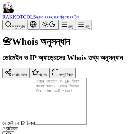
RAKKOTOOLS
দ্রুত ব্যবহারযোগ্য ওয়েব টুল
অনুসন্ধান
মেনু
মেনু
📇
Whois অনুসন্ধান
ডোমেইন ও IP অ্যাড্রেসের Whois তথ্য অনুসন্ধান
শেয়ার করুন
পছন্দের
সম্পূর্ণ স্ক্রিন
ডোমেইন বা IP ঠিকানা
প্রোটোকল