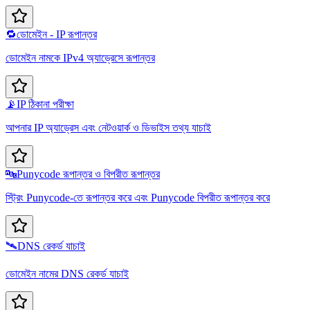
🔁
ডোমেইন - IP রূপান্তর
ডোমেইন নামকে IPv4 অ্যাড্রেসে রূপান্তর
📡
IP ঠিকানা পরীক্ষা
আপনার IP অ্যাড্রেস এবং নেটওয়ার্ক ও ডিভাইস তথ্য যাচাই
🔤
Punycode রূপান্তর ও বিপরীত রূপান্তর
স্ট্রিং Punycode-তে রূপান্তর করে এবং Punycode বিপরীত রূপান্তর করে
🛰️
DNS রেকর্ড যাচাই
ডোমেইন নামের DNS রেকর্ড যাচাই