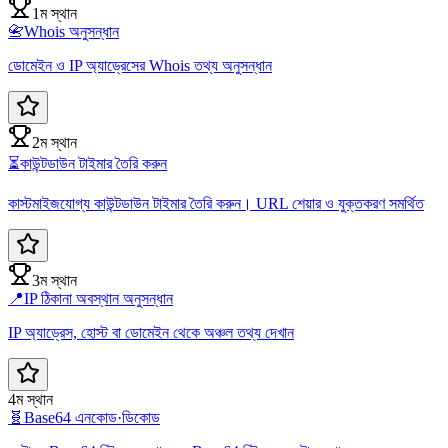
1ম স্থান
📇
Whois অনুসন্ধান
ডোমেইন ও IP অ্যাড্রেসের Whois তথ্য অনুসন্ধান
2ম স্থান
⏳
কাউন্টডাউন টাইমার তৈরি করুন
কাস্টমাইজযোগ্য কাউন্টডাউন টাইমার তৈরি করুন। URL শেয়ার ও যুক্তকরণ সমর্থিত
3ম স্থান
📍
IP ঠিকানা অবস্থান অনুসন্ধান
IP অ্যাড্রেস, হোস্ট বা ডোমেইন থেকে অঞ্চল তথ্য দেখান
4ম স্থান
🧬
Base64 এনকোড·ডিকোড