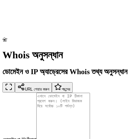
📇
Whois অনুসন্ধান
ডোমেইন ও IP অ্যাড্রেসের Whois তথ্য অনুসন্ধান
URL শেয়ার করুন
পছন্দের