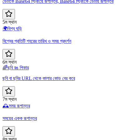
ডেটাকে Base64 স্ট্রিংয়ে রূপান্তর, Base64 স্ট্রিংকে ডেটায় রূপান্তর
5ম স্থান
🌍
বিশ্ব ঘড়ি
বিশ্বের প্রতিটি শহরের তারিখ ও সময় প্রদর্শন
6ম স্থান
🌈
ছবি রঙ পিকার
ছবি বা ছবির URL থেকে কালার কোড বের করে
7ম স্থান
🕰️
সময় রূপান্তর
সময়ের একক রূপান্তর
8ম স্থান