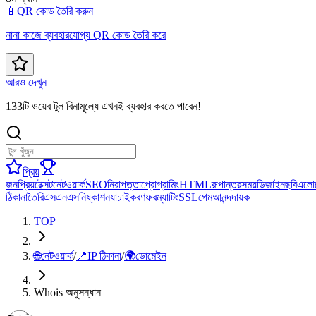
📱
QR কোড তৈরি করুন
নানা কাজে ব্যবহারযোগ্য QR কোড তৈরি করে
আরও দেখুন
133টি ওয়েব টুল বিনামূল্যে এখনই ব্যবহার করতে পারেন!
প্রিয়
জনপ্রিয়
টেক্সট
নেটওয়ার্ক
SEO
নিরাপত্তা
প্রোগ্রামিং
HTML
রূপান্তর
সময়
ডিজাইন
ছবি
এলো
ঠিকানা
তৈরি
এসএনএস
নিষ্কাশন
যাচাইকরণ
ফরম্যাটিং
SSL
গেম
আনন্দদায়ক
TOP
🌐
নেটওয়ার্ক
/
📍
IP ঠিকানা
/
🌍
ডোমেইন
Whois অনুসন্ধান