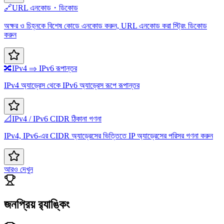
🔗
URL এনকোড・ডিকোড
অক্ষর ও চিহ্নকে বিশেষ কোডে এনকোড করুন, URL এনকোড করা স্ট্রিং ডিকোড
করুন
🔀
IPv4 ⇒ IPv6 রূপান্তর
IPv4 অ্যাড্রেস থেকে IPv6 অ্যাড্রেস রূপে রূপান্তর
📐
IPv4 / IPv6 CIDR ঠিকানা গণনা
IPv4, IPv6-এর CIDR অ্যাড্রেসের ভিত্তিতে IP অ্যাড্রেসের পরিসর গণনা করুন
আরও দেখুন
জনপ্রিয় র‍্যাঙ্কিং