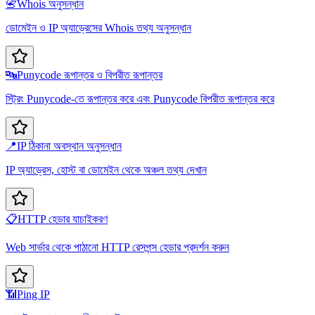
📇
Whois অনুসন্ধান
ডোমেইন ও IP অ্যাড্রেসের Whois তথ্য অনুসন্ধান
🔤
Punycode রূপান্তর ও বিপরীত রূপান্তর
স্ট্রিং Punycode-তে রূপান্তর করে এবং Punycode বিপরীত রূপান্তর করে
📍
IP ঠিকানা অবস্থান অনুসন্ধান
IP অ্যাড্রেস, হোস্ট বা ডোমেইন থেকে অঞ্চল তথ্য দেখান
📋
HTTP হেডার যাচাইকরণ
Web সার্ভার থেকে পাঠানো HTTP রেসপন্স হেডার প্রদর্শন করুন
📶
Ping IP