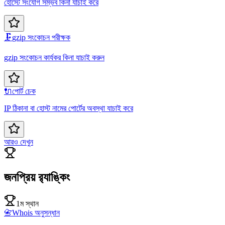
হোস্টে সংযোগ সম্ভব কিনা যাচাই করে
🗜️
gzip সংকোচন পরীক্ষক
gzip সংকোচন কার্যকর কিনা যাচাই করুন
🔌
পোর্ট চেক
IP ঠিকানা বা হোস্ট নামের পোর্টের অবস্থা যাচাই করে
আরও দেখুন
জনপ্রিয় র‍্যাঙ্কিং
1ম স্থান
📇
Whois অনুসন্ধান