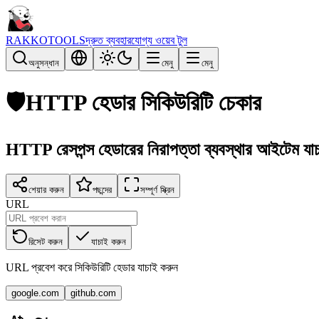
RAKKOTOOLS
দ্রুত ব্যবহারযোগ্য ওয়েব টুল
অনুসন্ধান
মেনু
মেনু
🛡️
HTTP হেডার সিকিউরিটি চেকার
HTTP রেসপন্স হেডারের নিরাপত্তা ব্যবস্থার আইটেম যা
শেয়ার করুন
পছন্দের
সম্পূর্ণ স্ক্রিন
URL
রিসেট করুন
যাচাই করুন
URL প্রবেশ করে সিকিউরিটি হেডার যাচাই করুন
google.com
github.com