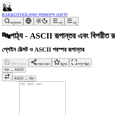
RAKKOTOOLS
দ্রুত ব্যবহারযোগ্য ওয়েব টুল
অনুসন্ধান
মেনু
মেনু
🔤
পাঠ্য - ASCII রূপান্তর এবং বিপরীত রূ
প্লেইন টেক্সট ও ASCII পরস্পর রূপান্তর
সেটিংস সংরক্ষণ
শেয়ার করুন
পছন্দের
সম্পূর্ণ স্ক্রিন
পাঠ্য → ASCII
ASCII → পাঠ্য