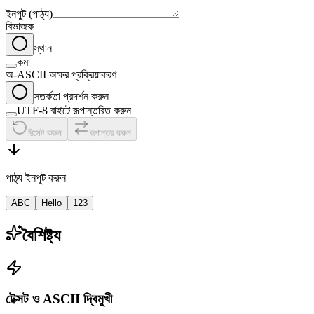
ইনপুট (পাঠ্য)
বিভাজক
স্থান
কমা
অ-ASCII অক্ষর প্রক্রিয়াকরণ
সতর্কতা প্রদর্শন করুন
UTF-8 বাইটে রূপান্তরিত করুন
রিসেট করুন
রূপান্তর করুন
পাঠ্য ইনপুট করুন
ABC
Hello
123
বৈশিষ্ট্য
টেক্সট ও ASCII দ্বিমুখী